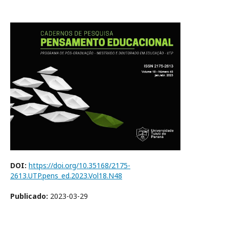
DOI:
https://doi.org/10.35168/2175-
2613.UTP.pens_ed.2023.Vol18.N48
Publicado:
2023-03-29