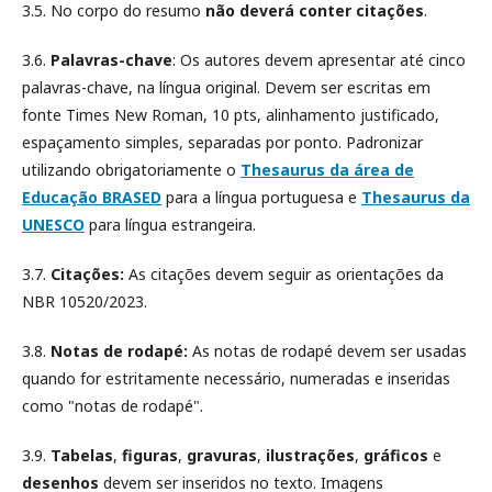
3.5. No corpo do resumo
não deverá conter citações
.
3.6.
Palavras-chave
: Os autores devem apresentar até cinco
palavras-chave, na língua original. Devem ser escritas em
fonte Times New Roman, 10 pts, alinhamento justificado,
espaçamento simples, separadas por ponto. Padronizar
utilizando obrigatoriamente o
Thesaurus da área de
Educação BRASED
para a língua portuguesa e
Thesaurus da
UNESCO
para língua estrangeira.
3.7.
Citações:
As citações devem seguir as orientações da
NBR 10520/2023.
3.8.
Notas de rodapé:
As notas de rodapé devem ser usadas
quando for estritamente necessário, numeradas e inseridas
como "notas de rodapé".
3.9.
Tabelas
,
figuras
,
gravuras
,
ilustrações
,
gráficos
e
desenhos
devem ser inseridos no texto. Imagens