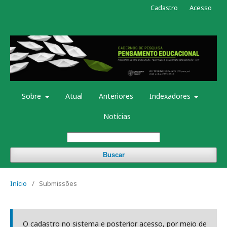
Cadastro
Acesso
Sobre
Atual
Anteriores
Indexadores
Notícias
Buscar
Início
/
Submissões
O cadastro no sistema e posterior acesso, por meio de