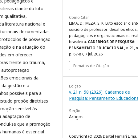
os, pedagógicos e
sileiras diante do luto
 qualitativa,
Como Citar
LIMA, D.; MEZA, S. K. Luto escolar dian
da literatura nacional e
suicídio de professor: desafios éticos,
stitucionais documentadas.
pedagógicos e organizacionais na rea
e protocolos de pósvenção
brasileira.
CADERNOS DE PESQUISA:
rmação e na atuação do
PENSAMENTO EDUCACIONAL
, v. 21, 
p. 67-87, 7 jul. 2026.
ades em oferecer
oras frente ao trauma,
Fomatos de Citação
e autoproteção
ações emocionais da
s da gestão e a
Edição
v. 21 n. 58 (2026): Cadernos de
hos possíveis para a
Pesquisa: Pensamento Educaciona
estudo propõe diretrizes
rmação sensível às
Seção
 na adaptação de
Artigos
 Conclui-se que a promoção
es humanas é essencial
Copyright (c) 2026 Dartel Ferrari Lima,