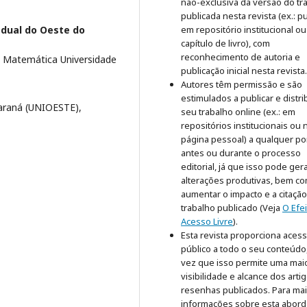
não-exclusiva da versão do tr
publicada nesta revista (ex.: pu
adual do Oeste do
em repositório institucional o
capítulo de livro), com
reconhecimento de autoria e
 Matemática Universidade
publicação inicial nesta revista.
Autores têm permissão e são
estimulados a publicar e distri
araná (UNIOESTE),
seu trabalho online (ex.: em
repositórios institucionais ou 
página pessoal) a qualquer po
antes ou durante o processo
editorial, já que isso pode ger
alterações produtivas, bem c
aumentar o impacto e a citaçã
trabalho publicado (Veja
O Efe
Acesso Livre
).
Esta revista proporciona aces
público a todo o seu conteúdo
vez que isso permite uma mai
visibilidade e alcance dos arti
resenhas publicados. Para ma
informações sobre esta abor