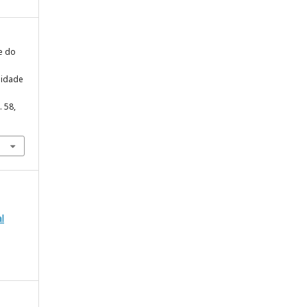
te do
lidade
n. 58,
l