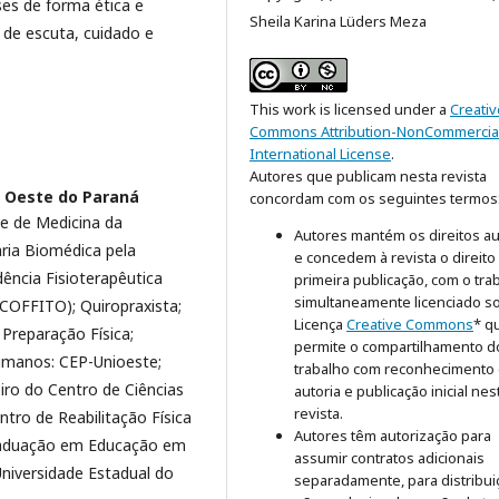
ses de forma ética e
Sheila Karina Lüders Meza
 de escuta, cuidado e
This work is licensed under a
Creativ
Commons Attribution-NonCommercial
International License
.
Autores que publicam nesta revista
o Oeste do Paraná
concordam com os seguintes termos
e de Medicina da
Autores mantém os direitos au
ria Biomédica pela
e concedem à revista o direito
ência Fisioterapêutica
primeira publicação, com o tra
simultaneamente licenciado s
COFFITO); Quiropraxista;
Licença
Creative Commons
* q
 Preparação Física;
permite o compartilhamento d
manos: CEP-Unioeste;
trabalho com reconhecimento
iro do Centro de Ciências
autoria e publicação inicial nes
revista.
tro de Reabilitação Física
Autores têm autorização para
raduação em Educação em
assumir contratos adicionais
niversidade Estadual do
separadamente, para distribui