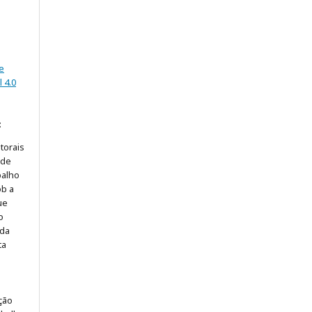
e
 4.0
:
torais
 de
balho
ob a
ue
o
 da
ta
ção