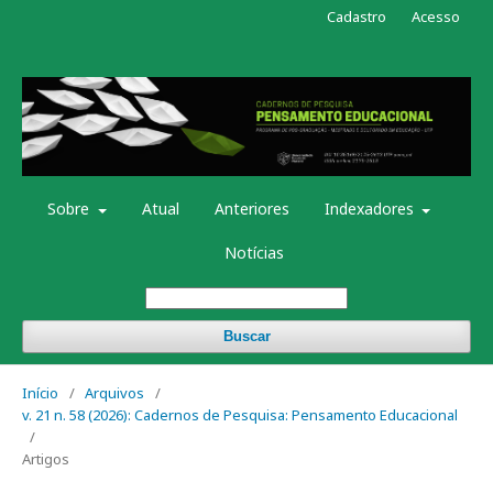
Cadastro
Acesso
Sobre
Atual
Anteriores
Indexadores
Notícias
Buscar
Início
/
Arquivos
/
v. 21 n. 58 (2026): Cadernos de Pesquisa: Pensamento Educacional
/
Artigos