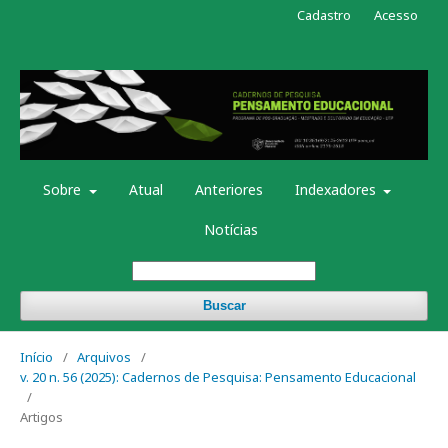
Cadastro
Acesso
Sobre
Atual
Anteriores
Indexadores
Notícias
Buscar
Início
/
Arquivos
/
v. 20 n. 56 (2025): Cadernos de Pesquisa: Pensamento Educacional
/
Artigos