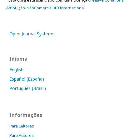
*Esta obra está licenciado com uma Licença
Creative Commons
Atribuição-NãoComercial 4.0 Internacional
.
Open Journal Systems
Idioma
English
Español (España)
Português (Brasil)
Informações
Para Leitores
Para Autores