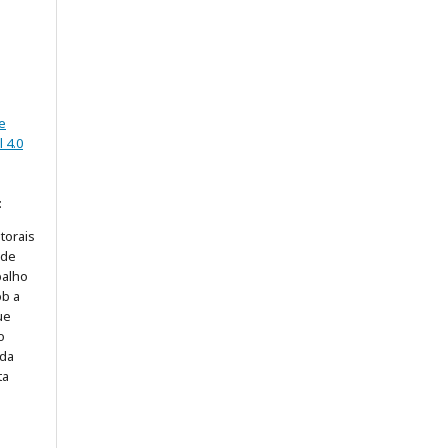
e
 4.0
:
torais
 de
balho
ob a
ue
o
 da
ta