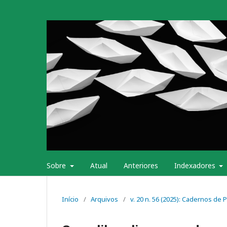
Sobre
Atual
Anteriores
Indexadores
Início
/
Arquivos
/
v. 20 n. 56 (2025): Cadernos d