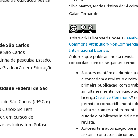
Silva Mattos, Maria Cristina da Silveira
Galan Fernandes
This work is licensed under a
Creativ
Commons Attribution-NonCommercial
de São Carlos
International License
.
e São Carlos
Autores que publicam nesta revista
Linha de pesquisa Estado,
concordam com os seguintes termos
ós-Graduação em Educação
Autores mantém os direitos au
e concedem à revista o direito
primeira publicação, com o tra
sidade Federal de São
simultaneamente licenciado s
Licença
Creative Commons
* q
l de São Carlos (UFSCar).
permite o compartilhamento d
o Carlos-SP. Tem
trabalho com reconhecimento
autoria e publicação inicial nes
or, em cursos de
revista.
pais estudos tem ênfase
Autores têm autorização para
assumir contratos adicionais