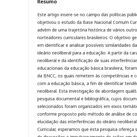
Resumo
Este artigo insere-se no campo das políticas públ
objetivou o estudo da Base Nacional Comum Curri
advém de uma trajetória histórica de vários out
norteadores curriculares brasileiros. O objetivo g
em identificar e analisar possíveis similaridade
ideário neoliberal para a educação. A partir da ca
neoliberal e da identificação de suas interferência
educacionais da educação básica brasileira, foram
da BNCC, os quais remetem às competências e 
com a educação básica, a fim de identificar tendê
neoliberal. Esta investigação de abordagem quali
pesquisa documental e bibliográfica, cujos docu
selecionados foram organizados em eixos temátic
conforme proposto pelo método de análise de con
elucidação das interferências do ideário neolibe
Curricular, esperamos que esta pesquisa ofereça 
de discussões e impulsionamento de ações em de