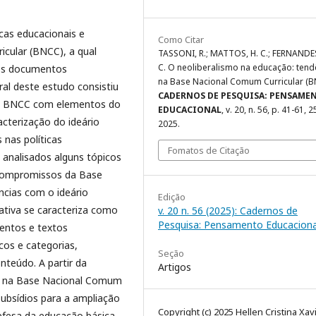
icas educacionais e
Como Citar
cular (BNCC), a qual
TASSONI, R.; MATTOS, H. C.; FERNANDE
C. O neoliberalismo na educação: tend
ros documentos
na Base Nacional Comum Curricular (B
eral deste estudo consistiu
CADERNOS DE PESQUISA: PENSAME
s da BNCC com elementos do
EDUCACIONAL
, v. 20, n. 56, p. 41-61, 
racterização do ideário
2025.
s nas políticas
Fomatos de Citação
 analisados alguns tópicos
compromissos da Base
ncias com o ideário
Edição
tativa se caracteriza como
v. 20 n. 56 (2025): Cadernos de
Pesquisa: Pensamento Educaciona
mentos e textos
os e categorias,
Seção
teúdo. A partir da
Artigos
ral na Base Nacional Comum
subsídios para a ampliação
Copyright (c) 2025 Hellen Cristina Xav
fesa da educação básica