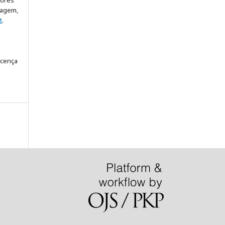
iores
dagem,
t
.
icença