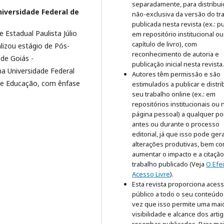
separadamente, para distribui
niversidade Federal de
não-exclusiva da versão do tr
publicada nesta revista (ex.: pu
Estadual Paulista Júlio
em repositório institucional o
capítulo de livro), com
lizou estágio de Pós-
reconhecimento de autoria e
de Goiás -
publicação inicial nesta revista.
a Universidade Federal
Autores têm permissão e são
 de Educação, com ênfase
estimulados a publicar e distri
seu trabalho online (ex.: em
repositórios institucionais ou 
página pessoal) a qualquer po
antes ou durante o processo
editorial, já que isso pode ger
alterações produtivas, bem c
aumentar o impacto e a citaçã
trabalho publicado (Veja
O Efe
Acesso Livre
).
Esta revista proporciona aces
público a todo o seu conteúdo
vez que isso permite uma mai
visibilidade e alcance dos arti