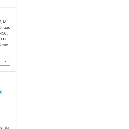
S, M.
ências
NCC).
NTO
25 nov.
l
ier da