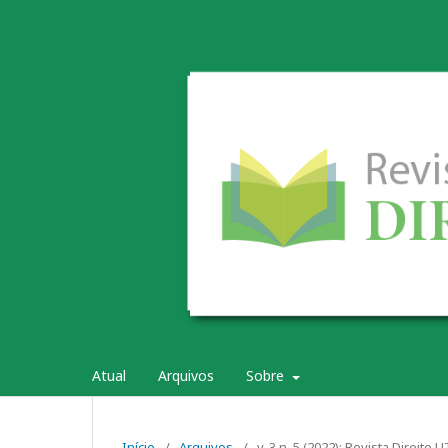
Atual
Arquivos
Sobre
Início
/
Arquivos
/
v. 3 n. 5 (2022): Revista Direito 