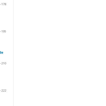
-178
-195
de
-210
-222