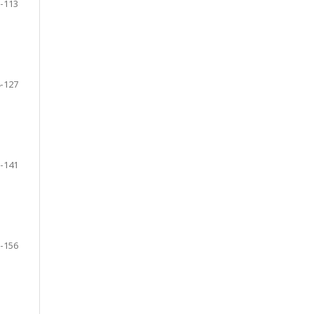
-113
-127
-141
-156