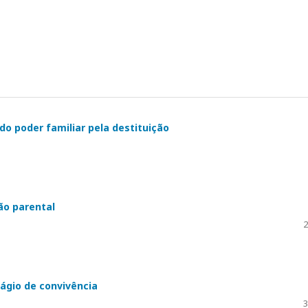
do poder familiar pela destituição
ão parental
2
ágio de convivência
3