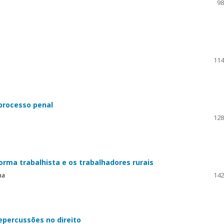
98
114
processo penal
128
forma trabalhista e os trabalhadores rurais
na
142
epercussões no direito