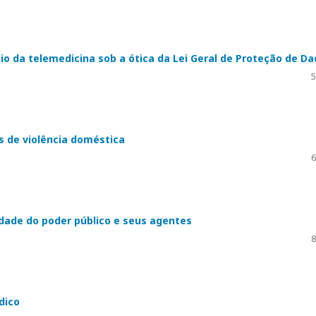
cio da telemedicina sob a ótica da Lei Geral de Proteção de D
5
s de violência doméstica
6
idade do poder público e seus agentes
8
dico