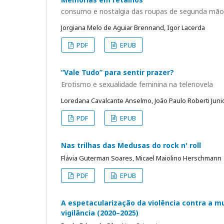
consumo e nostalgia das roupas de segunda mão
Jorgiana Melo de Aguiar Brennand, Igor Lacerda
PDF
EPUB
“Vale Tudo” para sentir prazer?
Erotismo e sexualidade feminina na telenovela
Loredana Cavalcante Anselmo, João Paulo Roberti Juni
PDF
EPUB
Nas trilhas das Medusas do rock n' roll
Flávia Guterman Soares, Micael Maiolino Herschmann
PDF
EPUB
A espetacularização da violência contra a m
vigilância (2020–2025)