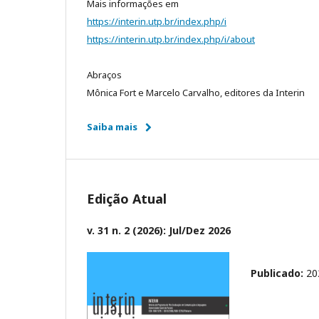
Mais informações em
https://interin.utp.br/index.php/i
https://interin.utp.br/index.php/i/about
Abraços
Mônica Fort e Marcelo Carvalho, editores da Interin
Saiba mais
Edição Atual
v. 31 n. 2 (2026): Jul/Dez 2026
Publicado:
20