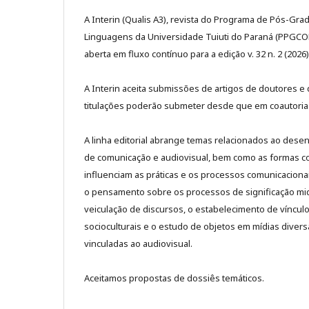
A Interin (Qualis A3), revista do Programa de Pós-G
Linguagens da Universidade Tuiuti do Paraná (PPGC
aberta em fluxo contínuo para a edição v. 32 n. 2 (2026
A Interin aceita submissões de artigos de doutores e
titulações poderão submeter desde que em coautoria
A linha editorial abrange temas relacionados ao dese
de comunicação e audiovisual, bem como as formas co
influenciam as práticas e os processos comunicaciona
o pensamento sobre os processos de significação midi
veiculação de discursos, o estabelecimento de víncul
socioculturais e o estudo de objetos em mídias divers
vinculadas ao audiovisual.
Aceitamos propostas de dossiês temáticos.