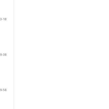
3-18
9-38
9-58