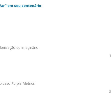
War” em seu centenário
olonização do imaginário
1
do caso Purple Metrics
3