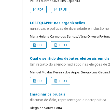
Paulo Eduardo Silva Lins Cajazeira
PDF
EPUB
LGBTQIAPN+ nas organizações
narrativas e políticas de diversidade e inclusão n
Maria Helena Carmo dos Santos, Vânia Oliveira Fortuna,
PDF
EPUB
Qual o sentido dos debates eleitorais em dis
Um retrato do silêncio midiático nas eleições de 
Manoel Moabis Pereira dos Anjos, Sérgio Luiz Gadini,
PDF
EPUB
Imaginários brutais
discurso de ódio, representação e necropolítica
Diego de Souza Cotta