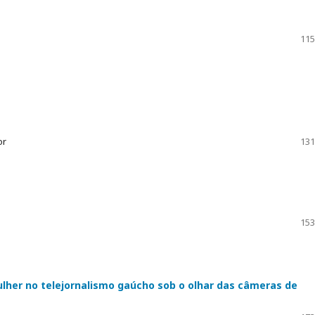
115
or
131
153
ulher no telejornalismo gaúcho sob o olhar das câmeras de