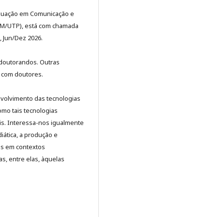
raduação em Comunicação e
OM/UTP), está com chamada
), Jun/Dez 2026.
 doutorandos. Outras
 com doutores.
nvolvimento das tecnologias
mo tais tecnologias
is. Interessa-nos igualmente
ática, a produção e
os em contextos
as, entre elas, àquelas