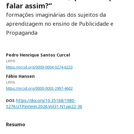
falar assim?”
formações imaginárias dos sujeitos da
aprendizagem no ensino de Publicidade e
Propaganda
Pedro Henrique Santos Curcel
UFPR
https://orcid.org/0009-0004-0274-6233
Fábio Hansen
UFPA
https://orcid.org/0000-0003-2997-4602
https://doi.org/10.35168/1980-
DOI:
5276.UTP.interin.2026.Vol31.N1.pp22-36
Resumo