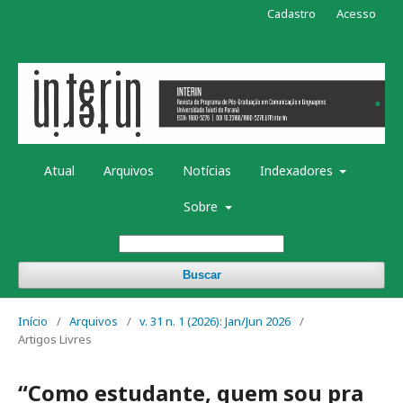
Cadastro
Acesso
Atual
Arquivos
Notícias
Indexadores
Sobre
Buscar
Início
/
Arquivos
/
v. 31 n. 1 (2026): Jan/Jun 2026
/
Artigos Livres
“Como estudante, quem sou pra