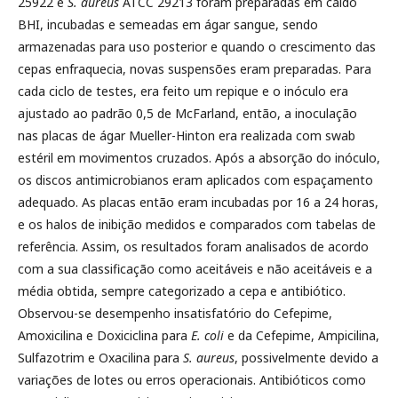
25922 e
S. aureus
ATCC 29213 foram preparadas em caldo
BHI, incubadas e semeadas em ágar sangue, sendo
armazenadas para uso posterior e quando o crescimento das
cepas enfraquecia, novas suspensões eram preparadas. Para
cada ciclo de testes, era feito um repique e o inóculo era
ajustado ao padrão 0,5 de McFarland, então, a inoculação
nas placas de ágar Mueller-Hinton era realizada com swab
estéril em movimentos cruzados. Após a absorção do inóculo,
os discos antimicrobianos eram aplicados com espaçamento
adequado. As placas então eram incubadas por 16 a 24 horas,
e os halos de inibição medidos e comparados com tabelas de
referência. Assim, os resultados foram analisados de acordo
com a sua classificação como aceitáveis e não aceitáveis e a
média obtida, sempre categorizado a cepa e antibiótico.
Observou-se desempenho insatisfatório do Cefepime,
Amoxicilina e Doxiciclina para
E. coli
e da Cefepime, Ampicilina,
Sulfazotrim e Oxacilina para
S. aureus
, possivelmente devido a
variações de lotes ou erros operacionais. Antibióticos como