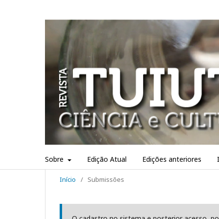
Sobre
Edição Atual
Edições anteriores
Início
/
Submissões
O cadastro no sistema e posterior acesso, po