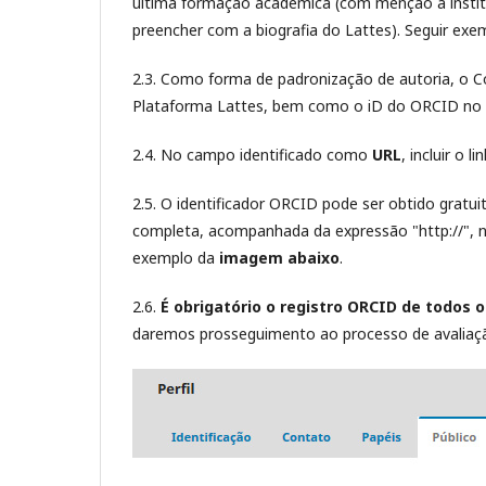
última formação acadêmica (com menção à institu
preencher com a biografia do Lattes). Seguir ex
2.3. Como forma de padronização de autoria, o 
Plataforma Lattes, bem como o iD do ORCID no
2.4. No campo identificado como
URL
, incluir o 
2.5. O identificador ORCID pode ser obtido grat
completa, acompanhada da expressão "http://", n
exemplo da
imagem abaixo
.
2.6.
É obrigatório o registro ORCID de todos 
daremos prosseguimento ao processo de avaliaç