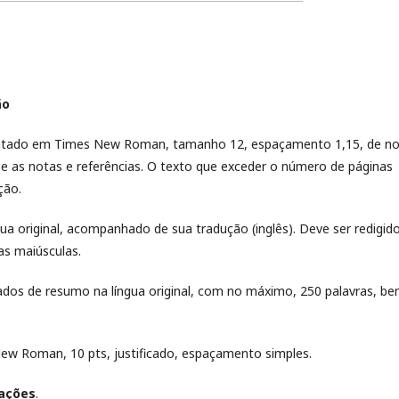
ão
entado em Times New Roman, tamanho 12, espaçamento 1,15, de n
-se as notas e referências. O texto que exceder o número de páginas
ção.
gua original, acompanhado de sua tradução (inglês). Deve ser redigid
as maiúsculas.
os de resumo na língua original, com no máximo, 250 palavras, b
New Roman, 10 pts, justificado, espaçamento simples.
tações
.