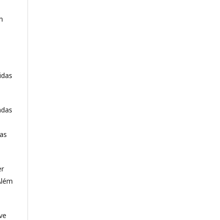
m
idas
adas
das
er
Além
ve