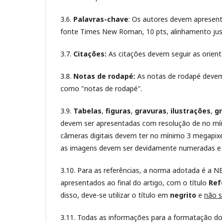
3.6.
Palavras-chave
: Os autores devem apresenta
fonte Times New Roman, 10 pts, alinhamento jus
3.7.
Citações:
As citações devem seguir as orien
3.8.
Notas de rodapé:
As notas de rodapé devem 
como "notas de rodapé".
3.9.
Tabelas
,
figuras
,
gravuras
,
ilustrações
,
gr
devem ser apresentadas com resolução de no míni
câmeras digitais devem ter no mínimo 3 megapix
as imagens devem ser devidamente numeradas e 
3.10. Para as referências, a norma adotada é a
apresentados ao final do artigo, com o título
Ref
disso, deve-se utilizar o título em
negrito
e
não s
3.11. Todas as informações para a formatação d