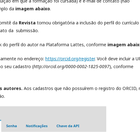
ição em que a formação foi cursada) e e-mail de contato (não
emplo da
imagem abaixo
.
Comitê da
Revista
tornou obrigatória a inclusão do perfil do currículo
 ato da submissão.
link do perfil do autor na Plataforma Lattes, conforme
imagem abaix
uitamente no endereço:
https://orcid.org/register
. Você deve incluir a U
o seu cadastro (
http://orcid.org/0000-0002-1825-0097
), conforme
os autores.
Aos cadastros que não possuírem o registro do ORCID, 
ão.