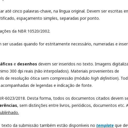
r até cinco palavras-chave, na língua original. Devem ser escritas e
tificado, espaçamento simples, separadas por ponto.
tações da NBR 10520/2002.
ser usadas quando for estritamente necessário, numeradas e inser
áficos
e
desenhos
devem ser inseridos no texto. Imagens digitaliz
mo 300 dpi reais (não interpolados). Materiais provenientes de
els de resolução ótica sem compressão (módulo
high
definition
). To
acompanhadas de legendas e indicação de fonte.
 NBR-6023/2018. Desta forma, todos os documentos citados devem s
erências
, sem distinções entre livros, periódicos, documentos etc. 
ublinhado.
o texto da submissão também estão disponíveis no
template
que de