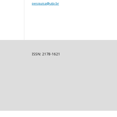
pesquisa@utp.br
ISSN: 2178-1621