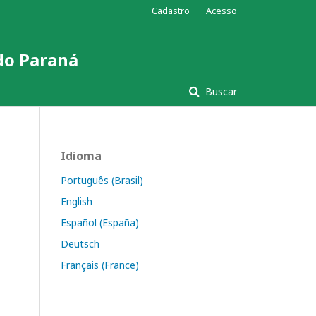
Cadastro
Acesso
 do Paraná
Buscar
Idioma
Português (Brasil)
English
Español (España)
Deutsch
Français (France)