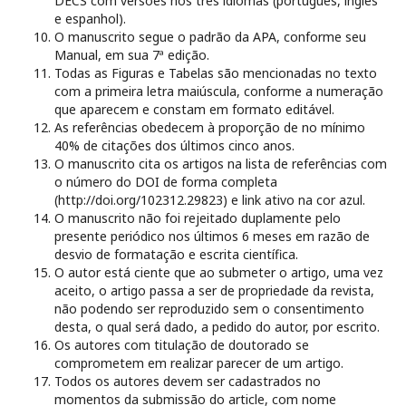
DECS com versões nos três idiomas (português, inglês
e espanhol).
O manuscrito segue o padrão da APA, conforme seu
Manual, em sua 7ª edição.
Todas as Figuras e Tabelas são mencionadas no texto
com a primeira letra maiúscula, conforme a numeração
que aparecem e constam em formato editável.
As referências obedecem à proporção de no mínimo
40% de citações dos últimos cinco anos.
O manuscrito cita os artigos na lista de referências com
o número do DOI de forma completa
(http://doi.org/102312.29823) e link ativo na cor azul.
O manuscrito não foi rejeitado duplamente pelo
presente periódico nos últimos 6 meses em razão de
desvio de formatação e escrita científica.
O autor está ciente que ao submeter o artigo, uma vez
aceito, o artigo passa a ser de propriedade da revista,
não podendo ser reproduzido sem o consentimento
desta, o qual será dado, a pedido do autor, por escrito.
Os autores com titulação de doutorado se
comprometem em realizar parecer de um artigo.
Todos os autores devem ser cadastrados no
momentos da submissão do article, com nome