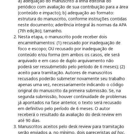
a) adequação do manuscrito à linha editorial do
periódico com avaliação de sua contribuição para a área
(conteúdo e impacto); b) adequação ao formato:
estrutura do manuscrito, conforme instruções contidas
neste documento; aderência integral às normas da APA
(7th edição); tamanho.
Nesta etapa, o manuscrito pode receber dois
encaminhamentos: (1) recusado por inadequação de
foco e escopo; OU recusado por inadequação de
conteúdo e/ou forma (em ambos os casos, ele será
arquivado e em caso de duplo arquivamento não
poderá ser ressubmetido pelo período de 6 meses); (2)
aceito para tramitação. Autores de manuscritos
recusados poderão submeter novamente seu trabalho
apenas uma vez, necessariamente indicando o código
original do manuscrito da primeira submissão. Se, na
segunda submissão, houver continuidade de problemas
já apontados na fase anterior, o texto será recusado
em definitivo pelo período de 6 meses. O autor
receberá o resultado da avaliação do desk review em
até 90 dias.
Manuscritos aceitos pelo desk review para tramitação
serão enviados a, no mínimo, dois pareceristas
ad hoc
,