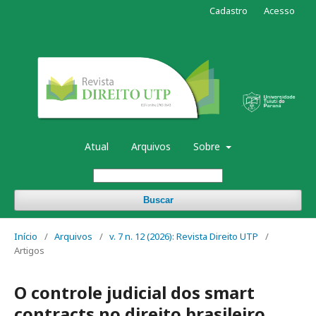
Cadastro
Acesso
Atual
Arquivos
Sobre
Buscar
Início
/
Arquivos
/
v. 7 n. 12 (2026): Revista Direito UTP
/
Artigos
O controle judicial dos smart
contracts no direito brasileiro