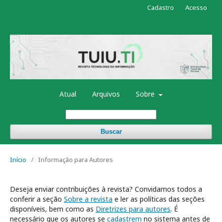
Cadastro
Acesso
Atual
Arquivos
Sobre
Buscar
Início
/
Informação para Autores
Deseja enviar contribuições à revista? Convidamos todos a
conferir a seção
Sobre a revista
e ler as políticas das seções
disponíveis, bem como as
Diretrizes para autores
. É
necessário que os autores se
cadastrem
no sistema antes de