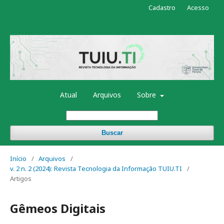
Cadastro
Acesso
Atual
Arquivos
Sobre
Buscar
Início
/
Arquivos
/
v. 2 n. 2 (2024): Revista Tecnologia da Informação TUIU.TI
/
Artigos
Gêmeos Digitais