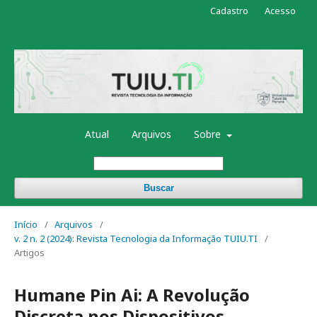
Cadastro
Acesso
Atual
Arquivos
Sobre
Buscar
Início
/
Arquivos
/
v. 2 n. 2 (2024): Revista Tecnologia da Informação TUIU.TI
/
Artigos
Humane Pin Ai: A Revolução
Discreta nos Dispositivos