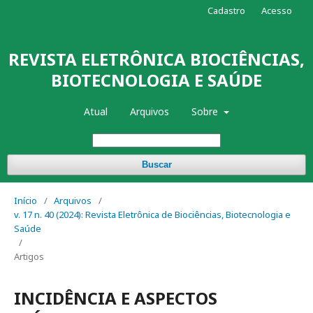
Cadastro
Acesso
REVISTA ELETRÔNICA BIOCIÊNCIAS,
BIOTECNOLOGIA E SAÚDE
Atual
Arquivos
Sobre
Buscar
Início
/
Arquivos
/
v. 17 n. 40 (2024): Revista Eletrônica de Biociências, Biotecnologia e
Saúde
/
Artigos
INCIDÊNCIA E ASPECTOS