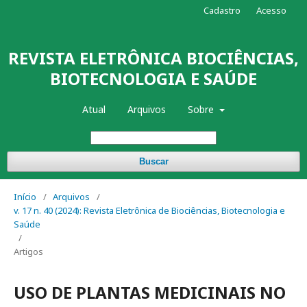
Cadastro
Acesso
REVISTA ELETRÔNICA BIOCIÊNCIAS,
BIOTECNOLOGIA E SAÚDE
Atual
Arquivos
Sobre
Buscar
Início
/
Arquivos
/
v. 17 n. 40 (2024): Revista Eletrônica de Biociências, Biotecnologia e
Saúde
/
Artigos
USO DE PLANTAS MEDICINAIS NO