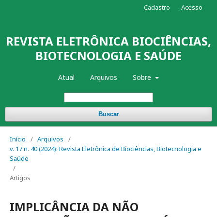
Cadastro
Acesso
REVISTA ELETRÔNICA BIOCIÊNCIAS,
BIOTECNOLOGIA E SAÚDE
Atual
Arquivos
Sobre
Buscar
Início
/
Arquivos
/
v. 17 n. 40 (2024): Revista Eletrônica de Biociências, Biotecnologia e
Saúde
/
Artigos
IMPLICÂNCIA DA NÃO