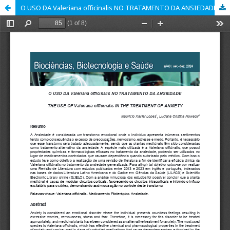
O USO DA Valeriana officinalis NO TRATAMENTO DA ANSIEDADE